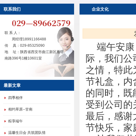
联系我们
企业文化
联 系 人：
周经理18991166488
端午安康
传 真：029-85325090
地 址：陕西省西安市曲江新区雁塔
际，我们公
南路396号1幢10601室
之情，特此
节礼盒，内
最新文章
的同时，
既
四季相伴
受到公司的
相约草原--甘南
最后，感谢
粽享端午
节快乐，家
温馨生日会 共筑团队情