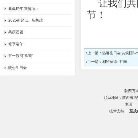
让我们共
赢战蛇年 乘势而上
节！
2025新起点、新跨越
共庆团圆
粽享端午
↑上一篇：
温馨生日会 共筑团队
五一假期“延期”
↓下一篇：
相约草原--甘南
暖心生日会
陕西万
联系地址：陕西省西安
电话：
技术支持：
至成